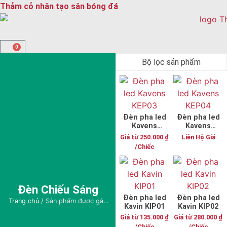
Thảm cỏ nhân tạo sân bóng đá
0
Bộ lọc sản phẩm
Đèn pha led
Đèn pha led
Kavens
Kavens
KEP03
KEP04
Giá từ
250.000
₫
Liên Hệ Giá
/Chiếc
Đèn Chiếu Sáng
Đèn pha led
Đèn pha led
Trang chủ
/ Sản phẩm được gắn
Kavin KIP01
Kavin KIP02
thẻ “Đèn chiếu sáng”
Giá từ
135.000
₫
Giá từ
280.000
₫
/Chiếc
/Chiếc