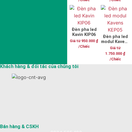
Đèn pha led
Kavin KIP06
Đèn pha led
Giá từ
950.000
₫
modul Kavens
KEP05
/Chiếc
Giá từ
1.750.000
₫
/Chiếc
Khách hàng & đối tác của chúng tôi
Bán hàng & CSKH