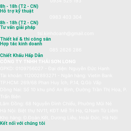
0934 525 193
8h - 18h (T2 - CN)
Hỗ trợ kỹ thuật
0983 403 304
8h - 18h (T2 - CN)
Tư vấn giải pháp
tsl.kinhdoanh@gmail.com
Thiết kế & thi công sân
Hợp tác kinh doanh
085 2626 286
Chiết Khấu Hấp Dẫn
CÔNG TY TNHH THÁI SƠN LONG
GPKD: 0109756027 - Đại diện: Nguyễn Đức Hanh
Tài khoản: 112002893271 - Ngân hàng: Vietin Bank
TP.HCM: 269/68 Phan Huy Ích, P.14, Q.Gò Vấp
Dồng Nai: Số 10 khu phố An Bình, Đường Trần Thị Hoa, P.
Trấn Biên
Lâm Đồng: 68 Nguyễn Đình Chiểu, Phường Mũi Né
Hà Nội: Biệt thự NV11, KĐT Mễ Trì Hạ, Q.Nam Từ Liêm
Kho hàng: Đ.Đoàn Kết, Dương Liễu, Hoài Đức, Hà Nội
Kết nối với chúng tôi