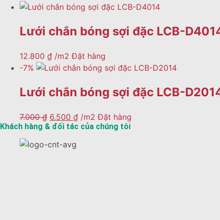
Chi
đá
nhân
tiết
cho
tạo
→
cầu
Lưới chắn bóng sợi đặc LCB-D401
sân
thủ
Các
bóng
sân
Chi
12.800
₫
/m2
Đặt hàng
bóng
tiết
đá
-7%
tiêu
→
biểu
Cỏ
đã
Lưới chắn bóng sợi đặc LCB-D201
nhân
thi
công
tạo
tại
Giải
7.000
₫
6.500
₫
/m2
Đặt hàng
sân
các
Khách hàng & đối tác của chúng tôi
pháp
tỉnh
bóng
xây
Hà
đá
Nội
dựng
Chi
sân
tiết
Hải
bóng
Phòng
→
đá
Quảng
chuyên
Ninh
nghiệp
Cỏ
Tuyên