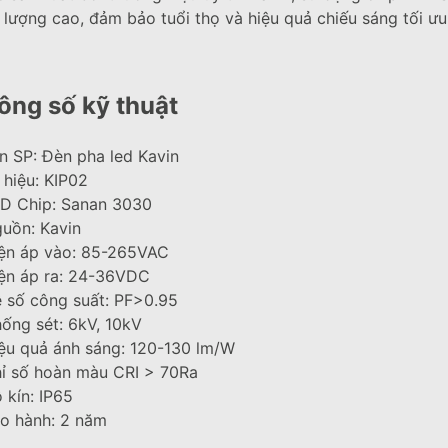
 lượng cao, đảm bảo tuổi thọ và hiệu quả chiếu sáng tối ưu
ông số kỹ thuật
n SP: Đèn pha led Kavin
 hiệu: KIP02
D Chip: Sanan 3030
uồn: Kavin
ện áp vào: 85-265VAC
ện áp ra: 24-36VDC
 số công suất: PF>0.95
ống sét: 6kV, 10kV
ệu quả ánh sáng: 120-130 lm/W
ỉ số hoàn màu CRI > 70Ra
 kín: IP65
o hành: 2 năm