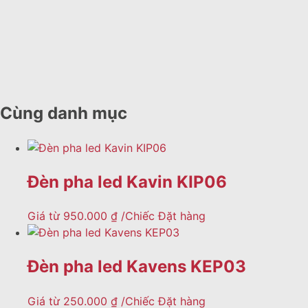
cỏ
Chi
khách
nhân
tiết
lưu
tạo
→
trú
cũ
Chi
Chi
tiết
tiết
Cỏ
→
→
Cùng danh mục
nhân
tạo
cho
Các
Sửa
khách
CLB,
chữa
sạn
Đèn pha led Kavin KIP06
trung
-
-
tâm
bảo
resort
thể
Giá từ
950.000
₫
/Chiếc
Đặt hàng
trì
Chi
thao
-
tiết
muốn
bảo
→
Đèn pha led Kavens KEP03
làm
dưỡng
sân
→
sân
bóng
Giá từ
250.000
₫
/Chiếc
Đặt hàng
Cỏ