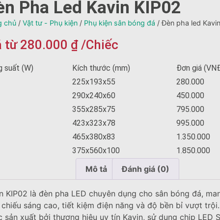
èn Pha Led Kavin KIP02
g chủ
/
Vật tư - Phụ kiện
/
Phụ kiện sân bóng đá
/ Đèn pha led Kavi
á từ
280.000
₫
/Chiếc
 suất (W)
Kích thước (mm)
Đơn giá (VN
225x193x55
280.000
290x240x60
450.000
355x285x75
795.000
423x323x78
995.000
465x380x83
1.350.000
375x560x100
1.850.000
Mô tả
Đánh giá (0)
n KIP02 là đèn pha LED chuyên dụng cho sân bóng đá, ma
 chiếu sáng cao, tiết kiệm điện năng và độ bền bỉ vượt trộ
 sản xuất bởi thương hiệu uy tín Kavin, sử dụng chip LED