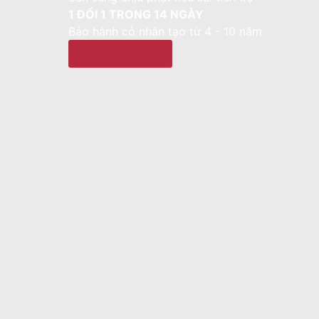
1 ĐỔI 1 TRONG 14 NGÀY
Bảo hành cỏ nhân tạo từ 4 - 10 năm
0934 525 193