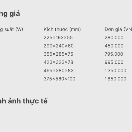
ng giá
g suất (W)
Kích thước (mm)
Đơn giá (V
225x193x55
280.000
290x240x60
450.000
355x285x75
795.000
423x323x78
995.000
465x380x83
1.350.000
375x560x100
1.850.000
nh ảnh thực tế