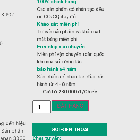
100% chính hãng
Các sản phẩm cỏ nhân tạo đều
n KIP02
có CO/CQ đầy đủ
Khảo sát miễn phí
Tư vấn sản phẩm và khảo sát
mặt bằng miễn phí
Đ)
Freeship vận chuyển
Miễn phí vận chuyển toàn quốc
khi mua số lượng lớn
bảo hành ≥4 năm
Sản phẩm cỏ nhân tạo đều bảo
hành từ 4 - 8 năm
Giá từ
280.000
₫
/Chiếc
ĐẶT HÀNG
ng đến hiệu
GỌI ĐIỆN THOẠI
i. Sản phẩm
 Sanan 3030
Chat tư vấn: