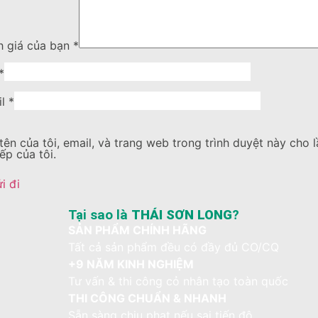
h giá của bạn
*
*
il
*
tên của tôi, email, và trang web trong trình duyệt này cho l
iếp của tôi.
Tại sao là
THÁI SƠN LONG
?
SẢN PHẨM CHÍNH HÃNG
Tất cả sản phẩm đều có đầy đủ CO/CQ
+9 NĂM KINH NGHIỆM
Tư vấn & thi công cỏ nhân tạo toàn quốc
THI CÔNG CHUẨN & NHANH
Sẵn sàng chịu phạt nếu sai tiến độ