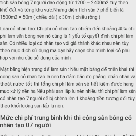
tích sân bóng 7 người dao động từ 1200 – 2400m2 tùy theo
khổ đất và từng khu vực.Nhưng diện tích sân 7 phổ biến là
1500m2 = 50m ( chiều dài ) x 30m ( chiều rộng )
Loại cỏ nhân tạo: Chi phí cỏ nhân tạo chiếm đến khoảng 40% chi
phí làm sân bóng nên nó cũng là 1 yếu tố quyết định chi phí làm
sân. Có nhiều loại cỏ nhân tạo với giá thành khác nhau nên tùy
theo mục địch sử dụng mà bạn hãy chọn cho mình loại cỏ phù
hợp với nhu cầu sử dụng của mình.
Mặt bằng hiện trạng để làm sân : Nếu mặt bằng để triển khai thi
công sân cỏ nhân tạo là nền hạ đảm bảo độ phẳng, chắc chắn và
thoát nước tốt thì tổng chi phí làm sân sẽ tiết kiệm được hạng
mục xử lý nền hạ.Nếu phải san lấp lu nèn nhiều thì chi phí làm sân
cỏ nhân tạo 7 người sẽ bị chênh lên 1 khoảng tiền tương đối tùy
theo khối lượng san lấp lu nèn.
Mức chi phí trung bình khi thi công sân bóng cỏ
nhân tạo 07 người