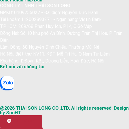
CÔNG TY TNHH THÁI SƠN LONG
GPKD: 0109756027 - Đại diện: Nguyễn Đức Hanh
Tài khoản: 112002893271 - Ngân hàng: Vietin Bank
TP.HCM: 269/68 Phan Huy Ích, P.14, Q.Gò Vấp
Dồng Nai: Số 10 khu phố An Bình, Đường Trần Thị Hoa, P. Trấn
Biên
Lâm Đồng: 68 Nguyễn Đình Chiểu, Phường Mũi Né
Hà Nội: Biệt thự NV11, KĐT Mễ Trì Hạ, Q.Nam Từ Liêm
Kho hàng: Đ.Đoàn Kết, Dương Liễu, Hoài Đức, Hà Nội
Kết nối với chúng tôi
@2026 THAI SON LONG CO.,LTD. All rights reserved. Design
by SonHT
Chat tư vấn