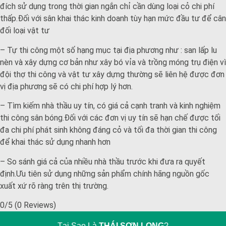
đích sử dụng trong thời gian ngắn chỉ cần dùng loại cỏ chi phí
thấp.Đối với sân khai thác kinh doanh tùy hạn mức đầu tư để cân
đối loại vật tư
– Tự thi công một số hạng mục tại địa phương như : san lấp lu
nèn và xây dựng cơ bản như xây bó vỉa và trồng móng trụ điện vì
đội thợ thi công và vật tư xây dựng thường sẽ liên hệ được đơn
vị địa phương sẽ có chi phí hợp lý hơn.
– Tìm kiếm nhà thầu uy tín, có giá cả cạnh tranh và kinh nghiệm
thi công sân bóng.Đối với các đơn vị uy tín sẽ hạn chế được tối
đa chi phí phát sinh không đáng cỏ và tối đa thời gian thi công
để khai thác sử dụng nhanh hơn
– So sánh giá cả của nhiều nhà thầu trước khi đưa ra quyết
định.Ưu tiên sử dụng những sản phẩm chính hãng nguồn gốc
xuất xứ rõ ràng trên thị trường.
0/5
(0 Reviews)
Tại Sao Là
THÁI SƠN LONG
?