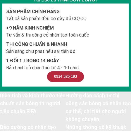
SẢN PHẨM CHÍNH HÃNG
Tất cả sản phẩm đều có đầy đủ CO/CQ
+9 NĂM KINH NGHIỆM
Tư vấn & thi công cỏ nhân tạo toàn quốc
THI CÔNG CHUẨN & NHANH
Sẵn sàng chịu phạt nếu sai tiến độ
1 ĐỔI 1 TRONG 14 NGÀY
Bảo hành cỏ nhân tạo từ 4 - 10 năm
0934 525 193
Diện tích và kích thước tiêu
Hướng dẫn cách tự thi
chuẩn sân bóng 11 người
công sân bóng cỏ nhân tạo
tiêu chuẩn FIFA
cụ thể, chi tiết cho người
không chuyên
Bảo dưỡng cỏ nhân tạo
Những thông số kỹ thuật