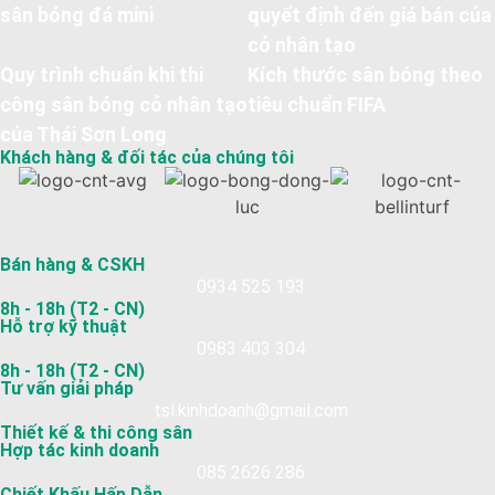
sân bóng đá mini
quyết định đến giá bán của
cỏ nhân tạo
Quy trình chuẩn khi thi
Kích thước sân bóng theo
công sân bóng cỏ nhân tạo
tiêu chuẩn FIFA
của Thái Sơn Long
Khách hàng & đối tác của chúng tôi
Bán hàng & CSKH
0934 525 193
8h - 18h (T2 - CN)
Hỗ trợ kỹ thuật
0983 403 304
8h - 18h (T2 - CN)
Tư vấn giải pháp
tsl.kinhdoanh@gmail.com
Thiết kế & thi công sân
Hợp tác kinh doanh
085 2626 286
Chiết Khấu Hấp Dẫn