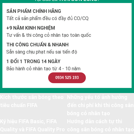
SẢN PHẨM CHÍNH HÃNG
Tất cả sản phẩm đều có đầy đủ CO/CQ
+9 NĂM KINH NGHIỆM
Tư vấn & thi công cỏ nhân tạo toàn quốc
THI CÔNG CHUẨN & NHANH
Sẵn sàng chịu phạt nếu sai tiến độ
1 ĐỔI 1 TRONG 14 NGÀY
Bảo hành cỏ nhân tạo từ 4 - 10 năm
0934 525 193
Kích thước sân bóng theo
Những yếu tố ảnh hưởng
tiêu chuẩn FIFA
đến chi phí khi thi công sân
bóng cỏ nhân tạo
Ký hiệu FIFA Basic, FIFA
Hướng dẫn cách tự thi
Quality và FIFA Quality Pro
công sân bóng cỏ nhân tạo