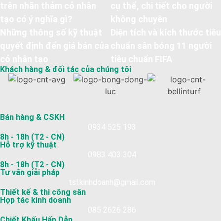
trên nhãn thảm cỏ nhân
cụ thể, chi tiết cho người
tạo có ý nghĩa gì?
không chuyên
Những thông số kỹ thuật
Diện tích và kích thước tiêu
quyết định đến giá bán của
chuẩn sân bóng 11 người
cỏ nhân tạo
tiêu chuẩn FIFA
Khách hàng & đối tác của chúng tôi
Bán hàng & CSKH
0934 525 193
8h - 18h (T2 - CN)
Hỗ trợ kỹ thuật
0983 403 304
8h - 18h (T2 - CN)
Tư vấn giải pháp
tsl.kinhdoanh@gmail.com
Thiết kế & thi công sân
Hợp tác kinh doanh
085 2626 286
Chiết Khấu Hấp Dẫn