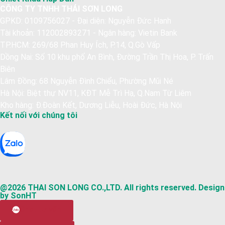
CÔNG TY TNHH THÁI SƠN LONG
GPKD: 0109756027 - Đại diện: Nguyễn Đức Hanh
Tài khoản: 112002893271 - Ngân hàng: Vietin Bank
TP.HCM: 269/68 Phan Huy Ích, P.14, Q.Gò Vấp
Dồng Nai: Số 10 khu phố An Bình, Đường Trần Thị Hoa, P. Trấn
Biên
Lâm Đồng: 68 Nguyễn Đình Chiểu, Phường Mũi Né
Hà Nội: Biệt thự NV11, KĐT Mễ Trì Hạ, Q.Nam Từ Liêm
Kho hàng: Đ.Đoàn Kết, Dương Liễu, Hoài Đức, Hà Nội
Kết nối với chúng tôi
@2026 THAI SON LONG CO.,LTD. All rights reserved. Design
by SonHT
Chat tư vấn