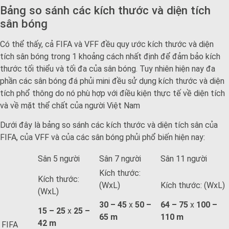
Bảng so sánh các kích thước và diện tích
sân bóng
Có thể thấy, cả FIFA và VFF đều quy ước kích thước và diện
tích sân bóng trong 1 khoảng cách nhất định để đảm bảo kích
thước tối thiểu và tối đa của sân bóng. Tuy nhiên hiện nay đa
phần các sân bóng đá phủi mini đều sử dụng kích thước và diện
tích phổ thông do nó phù hợp với điều kiện thực tế về diện tích
và về mặt thể chất của người Việt Nam
Dưới đây là bảng so sánh các kích thước và diện tích sân của
FIFA, của VFF và của các sân bóng phủi phổ biến hiện nay:
Sân 5 người
Sân 7 người
Sân 11 người
Kích thước:
Kích thước:
(WxL)
Kích thước: (WxL)
(WxL)
30 – 45
x
50 –
64 – 75
x
100 –
15 – 25
x
25 –
65 m
110 m
42 m
FIFA