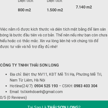
Diện tích:
Diện tích:
7.140 m2
800 m2
1.500 m2
Việc nắm rõ được kích thước và diện tích mặt bằng để làm sân
bóng là bước đầu tiên và cơ bản. Thế nên nếu như bạn còn chưa
hiểu hoặc có thắc mắc. Xin vui lòng liên hệ với chúng tôi để
được tư vấn và hỗ trợ đầy đủ nhé!
CÔNG TY TNHH THÁI SƠN LONG
Địa chỉ: B
iệt thự NV11, KĐT Mễ Trì Hạ, Phường Mễ Trì,
Nam Từ Liêm, Hà Nội
Hotline(24/7):
0934 525 193
– CSKH:
0983 403 304
Email: tsl.kinhdoanh@gmail.com
0/5
(0 Reviews)
Tại Sao Là
THÁI SƠN LONG
?