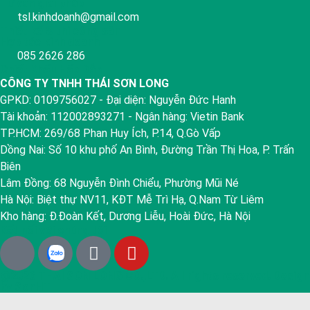
Tư vấn giải pháp
tsl.kinhdoanh@gmail.com
Thiết kế & thi công sân
Hợp tác kinh doanh
085 2626 286
Chiết Khấu Hấp Dẫn
CÔNG TY TNHH THÁI SƠN LONG
GPKD: 0109756027 - Đại diện: Nguyễn Đức Hanh
Tài khoản: 112002893271 - Ngân hàng: Vietin Bank
TP.HCM: 269/68 Phan Huy Ích, P.14, Q.Gò Vấp
Dồng Nai: Số 10 khu phố An Bình, Đường Trần Thị Hoa, P. Trấn
Biên
Lâm Đồng: 68 Nguyễn Đình Chiểu, Phường Mũi Né
Hà Nội: Biệt thự NV11, KĐT Mễ Trì Hạ, Q.Nam Từ Liêm
Kho hàng: Đ.Đoàn Kết, Dương Liễu, Hoài Đức, Hà Nội
Kết nối với chúng tôi
@2026 THAI SON LONG CO.,LTD. All rights reserved. Design
by SonHT